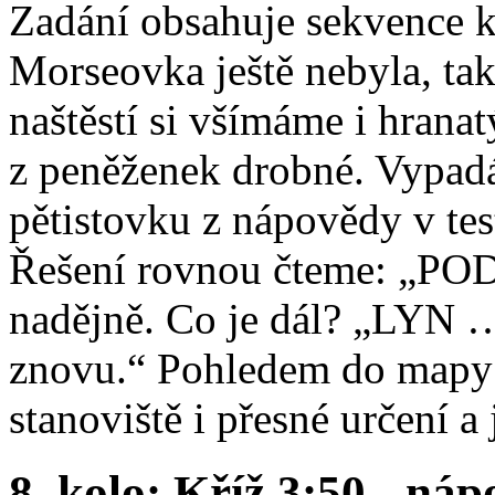
Zadání obsahuje sekvence ko
Morseovka ještě nebyla, tak
naštěstí si všímáme i hrana
z peněženek drobné. Vypadá
pětistovku z nápovědy v tes
Řešení rovnou čteme: „
nadějně. Co je dál? „LYN …“
znovu.“ Pohledem do mapy
stanoviště i přesné určení a
8. kolo: Kříž 3:50 - náp