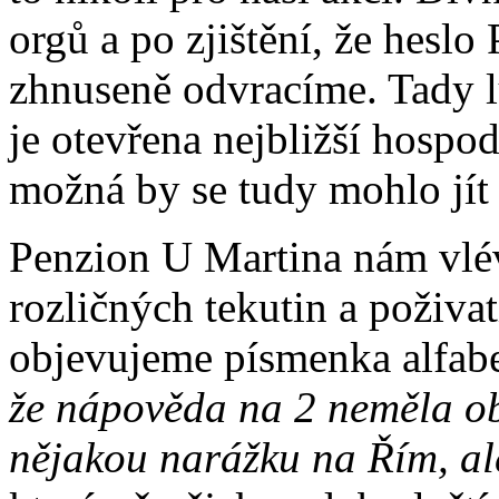
orgů a po zjištění, že heslo
zhnuseně odvracíme. Tady l
je otevřena nejbližší hospod
možná by se tudy mohlo jít 
Penzion U Martina nám vlév
rozličných tekutin a poživa
objevujeme písmenka alfab
že nápověda na 2 neměla o
nějakou narážku na Řím, al