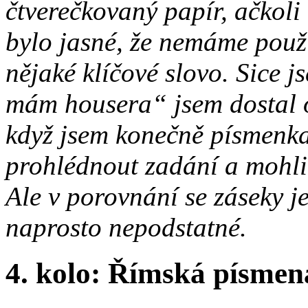
čtverečkovaný papír, ačkoli
bylo jasné, že nemáme použ
nějaké klíčové slovo. Sice j
mám housera“ jsem dostal 
když jsem konečně písmenka 
prohlédnout zadání a moh
Ale v porovnání se záseky j
naprosto nepodstatné.
4. kolo: Římská písmena