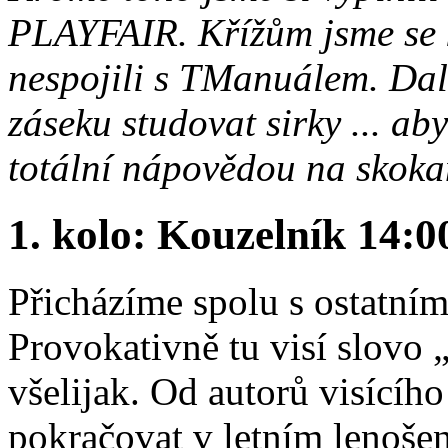
PLAYFAIR. Křížům jsme se k
nespojili s TManuálem. Dal
záseku studovat sirky ... a
totální nápovědou na skoka
1. kolo: Kouzelník 14:0
Přicházíme spolu s ostatním
Provokativně tu visí slovo 
všelijak. Od autorů visícíh
pokračovat v letním lenošení