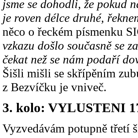
jsme se dohodli, že pokud n
je roven délce druhé, řekne
něco o řeckém písmenku S
vzkazu došlo současně se za
čekat než se nám podaří dov
Šišli mišli se skřípěním zu
z Bezvíčku je vniveč.
3. kolo: VYLUSTENI 17
Vyzvedávám potupně třetí ši