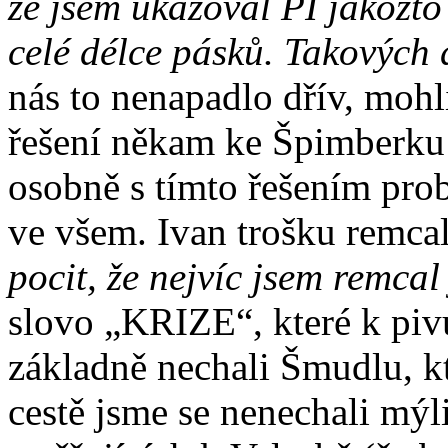
že jsem ukazoval PI jakožt
celé délce pásků. Takových 
nás to nenapadlo dřív, mohl
řešení někam ke Špimberku 
osobně s tímto řešením pro
ve všem. Ivan trošku remcal
pocit, že nejvíc jsem remcal 
slovo „KRIZE“, které k piv
základně nechali Šmudlu, kte
cestě jsme se nenechali mýl