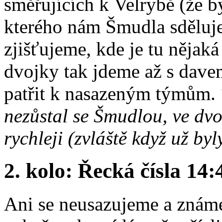
směřujících k Velrybě (že b
kterého nám Šmudla sděluje
zjišťujeme, kde je tu nějaká
dvojky tak jdeme až s dav
patřit k nasazeným týmům.
nezůstal se Šmudlou, ve dv
rychleji (zvláště když už by
2. kolo: Řecká čísla 14
Ani se neusazujeme a známe 