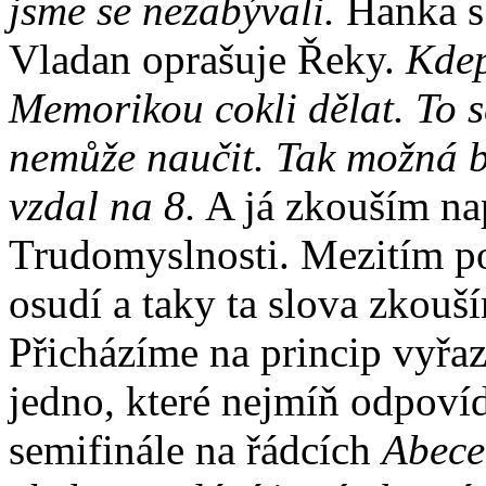
jsme se nezabývali.
Hanka s
Vladan oprašuje Řeky.
Kdep
Memorikou cokli dělat. To 
nemůže naučit. Tak možná bu
vzdal na 8.
A já zkouším nap
Trudomyslnosti. Mezitím p
osudí a taky ta slova zkouš
Přicházíme na princip vyřa
jedno, které nejmíň odpoví
semifinále na řádcích
Abece