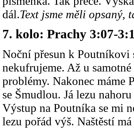
písmenka. Tak přece. Výská
dál.
Text jsme měli opsaný, t
7. kolo: Prachy 3:07-3:
Noční přesun k Poutníkovi 
nekufrujeme. Až u samotné
problémy. Nakonec máme Po
se Šmudlou. Já lezu nahoru
Výstup na Poutníka se mi ne
lezu pořád výš. Naštěstí má 