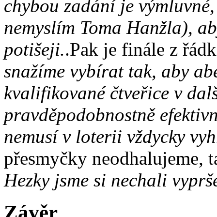
chybou zadání je výmluvné,
nemyslím Toma Hanžla), aby 
potišeji.
.Pak je finále z řá
snažíme vybírat tak, aby ab
kvalifikované čtveřice v dal
pravděpodobnostně efektivn
nemusí v loterii vždycky vyh
přesmyčky neodhalujeme, t
Hezky jsme si nechali vyprše
Závěr