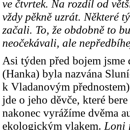
ve čtvrtek. Na rozdíl od vět
vždy pěkně uzrát. Některé t
začali. To, že obdobně to b
neočekávali, ale nepředbíh
Asi týden před bojem jsme d
(Hanka) byla nazvána Sluní
k Vladanovým přednostem), 
jde o jeho děvče, které ber
nakonec vyrážíme dvěma au
ekologickým vlakem.
Loni 