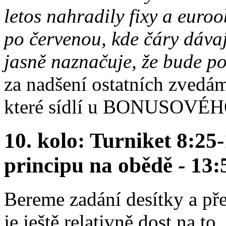
letos nahradily fixy a euroo
po červenou, kde čáry dáva
jasně naznačuje, že bude p
za nadšení ostatních zvedám
které sídlí u BONUSOVÉH
10. kolo: Turniket 8:25
principu na obědě - 13:
Bereme zadání desítky a př
je ještě relativně dost na to