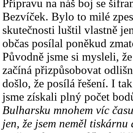
Přípravu na náš boj se šifra
Bezvíček. Bylo to milé zpes
skutečnosti luštil vlastně j
občas posílal poněkud zmat
Původně jsme si mysleli, že
začíná přizpůsobovat odli
došlo, že posílá řešení. I t
jsme získali plný počet bod
Bulharsku mnohem víc času,
jen, že jsem neměl tiskárnu 