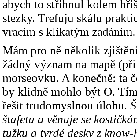
abych to střihnul kolem hři
stezky. Trefuju skálu prakt
vracím s klikatým zadáním.
Mám pro ně několik zjištěn
žádný význam na mapě (při p
morseovku. A konečně: ta č
by klidně mohlo být O. Tím
řešit trudomyslnou úlohu.
Š
štafetu a věnuje se kostičká
tužku a tvrdé desky z know-