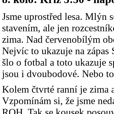
Jsme uprostřed lesa. Mlýn 
stavením, ale jen rozcestník
zima. Nad červenobílým ob
Nejvíc to ukazuje na zápas 
šlo o fotbal a toto ukazuje 
jsou i dvoubodové. Nebo t
Kolem čtvrté ranní je zima a
Vzpomínám si, že jsme nedal
ROH. Tak se kousek posouv