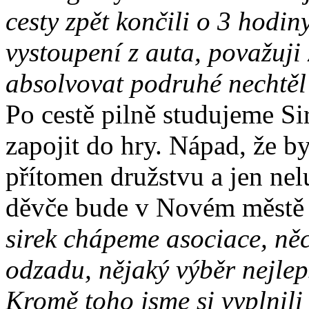
cesty zpět končili o 3 hodin
vystoupení z auta, považuji
absolvovat podruhé nechtěl a
Po cestě pilně studujeme Si
zapojit do hry. Nápad, že by
přítomen družstvu a jen ne
děvče bude v Novém městě 
sirek chápeme asociace, něco
odzadu, nějaký výběr nej
Kromě toho jsme si vyplnili