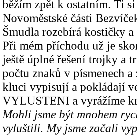
běžím zpět k ostatním. Ti si
Novoměstské části Bezvíče
Šmudla rozebírá kostičky a
Při mém příchodu už je sk
ještě úplné řešení trojky a
počtu znaků v písmenech a ž
kluci vypisují a pokládají v
VYLUSTENI a vyrážíme krát
Mohli jsme být mnohem rych
vyluštili. My jsme začali v