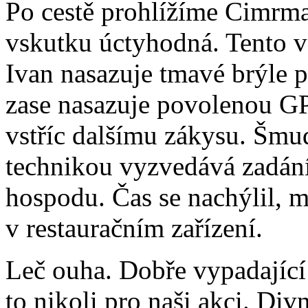
Po cestě prohlížíme Cimrman
vskutku úctyhodná. Tento v
Ivan nasazuje tmavé brýle p
zase nasazuje povolenou GP
vstříc dalšímu zákysu. Šmu
technikou vyzvedává zadán
hospodu. Čas se nachýlil, 
v restauračním zařízení.
Leč ouha. Dobře vypadající
to nikoli pro naši akci. Di