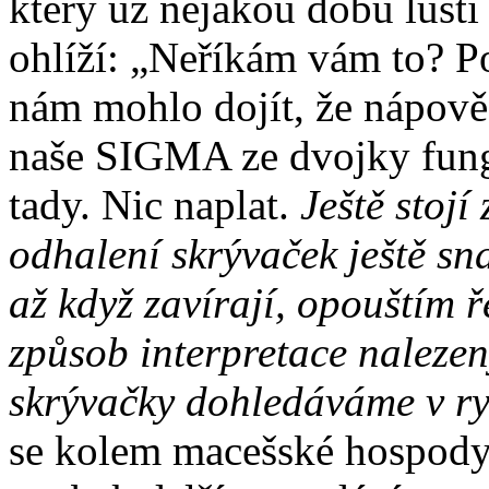
který už nějakou dobu luští
ohlíží: „Neříkám vám to? P
nám mohlo dojít, že nápově
naše SIGMA ze dvojky fung
tady. Nic naplat.
Ještě stoj
odhalení skrývaček ještě sn
až když zavírají, opouštím 
způsob interpretace nalezen
skrývačky dohledáváme v r
se kolem macešské hospody 