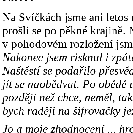
Na Svíčkách jsme ani letos n
prošli se po pěkné krajině. 
v pohodovém rozložení jsm
Nakonec jsem risknul i zpá
Naštěstí se podařilo přesvě
jít se naobědvat. Po obědě u
později než chce, neměl, ta
bych raději na šifrovačky je
Jo a moje zhodnocení ... hr