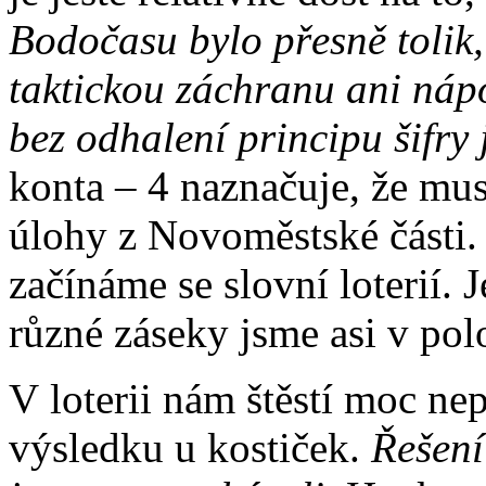
Bodočasu bylo přesně tolik,
taktickou záchranu ani náp
bez odhalení principu šifry 
konta – 4 naznačuje, že mu
úlohy z Novoměstské části.
začínáme se slovní loterií. J
různé záseky jsme asi v pol
V loterii nám štěstí moc ne
výsledku u kostiček.
Řešení