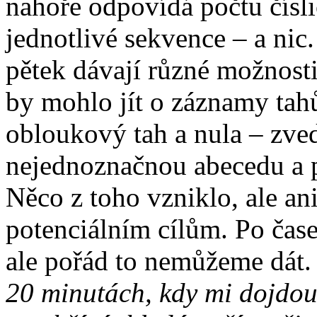
nahoře odpovídá počtu čísli
jednotlivé sekvence – a nic.
pětek dávají různé možnosti.
by mohlo jít o záznamy tahů
obloukový tah a nula – zved
nejednoznačnou abecedu a p
Něco z toho vzniklo, ale an
potenciálním cílům. Po čase
ale pořád to nemůžeme dát
20 minutách, kdy mi dojdou