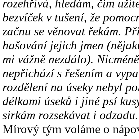
rozehřívá, hledám, čím užit
bezvíček v tušení, že pomoc
začnu se věnovat řekám. Při
hašování jejich jmen (nějak
mi vážně nezdálo). Nicméně
nepřichází s řešením a vypa
rozdělení na úseky nebyl po
délkami úseků i jiné psí kusy
sirkám rozsekávat i odzadu.
Mírový tým voláme o nápo