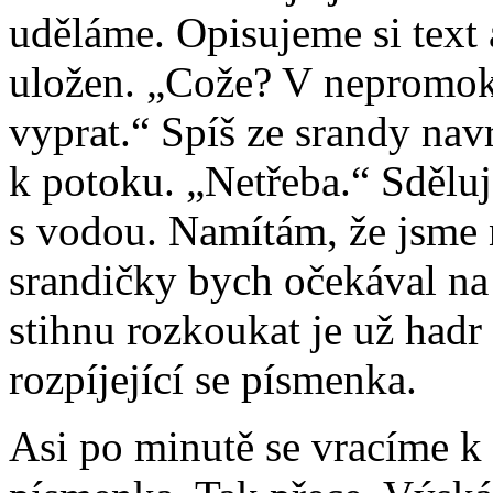
uděláme. Opisujeme si text 
uložen. „Cože? V nepromo
vyprat.“ Spíš ze srandy navr
k potoku. „Netřeba.“ Sdělu
s vodou. Namítám, že jsme 
srandičky bych očekával n
stihnu rozkoukat je už had
rozpíjející se písmenka.
Asi po minutě se vracíme k 