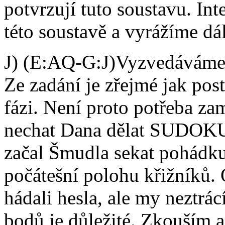
potvrzují tuto soustavu. In
této soustavě a vyrážíme dál
J) (E:AQ-G:J)Vyzvedáváme 
Ze zadání je zřejmé jak po
fázi. Není proto potřeba z
nechat Dana dělat SUDOKU
začal Šmudla sekat pohádku
počátešní polohu křižníků.
hádali hesla, ale my neztrá
bodů je důležité. Zkouším 