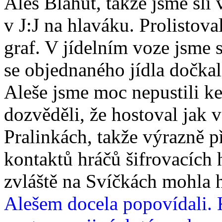
Aleš Blahut, takže jsme šli 
v J:J na hlaváku. Prolistova
graf. V jídelním voze jsme s
se objednaného jídla dočkal
Aleše jsme moc nepustili k
dozvěděli, že hostoval jak 
Pralinkách, takže výrazně př
kontaktů hráčů šifrovacích 
zvláště na Svíčkách mohla 
Alešem docela popovídali. 