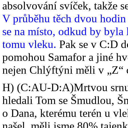
absolvování svíček, takže se
V průběhu těch dvou hodin 
se na místo, odkud by byla 
tomu vleku.
Pak se v C:D d
pomohou Samafor a jiné hvěz
nejen Chlýftýni měli v „Z“ c
H) (C:AU-D:A)Mrtvou srnu j
hledali Tom se Šmudlou, Šmud
o Dana, kterému terén u vl
našel, měli jsme 80% tajenk