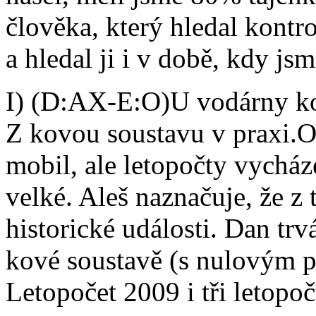
člověka, který hledal kont
a hledal ji i v době, kdy js
I) (D:AX-E:O)U vodárny k
Z kovou soustavu v praxi.
mobil, ale letopočty vychá
velké. Aleš naznačuje, že z
historické události. Dan tr
kové soustavě (s nulovým 
Letopočet 2009 i tři letop