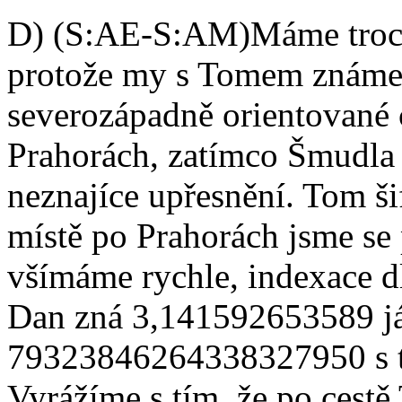
D) (S:AE-S:AM)Máme troch
protože my s Tomem známe u
severozápadně orientované c
Prahorách, zatímco Šmudla 
neznajíce upřesnění. Tom šif
místě po Prahorách jsme se p
všímáme rychle, indexace dl
Dan zná 3,141592653589 já
79323846264338327950 s tím,
Vyrážíme s tím, že po cestě