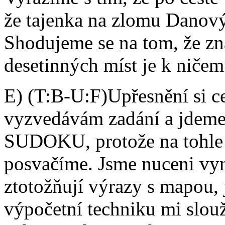
že tajenka na zlomu Danový
Shodujeme se na tom, že zn
desetinných míst je k ničem
E) (T:B-U:F)Upřesnění si c
vyzvedávám zadání a jdeme 
SUDOKU, protože na tohle m
posvačíme. Jsme nuceni vy
ztotožňují výrazy s mapou,
výpočetní techniku mi slouž