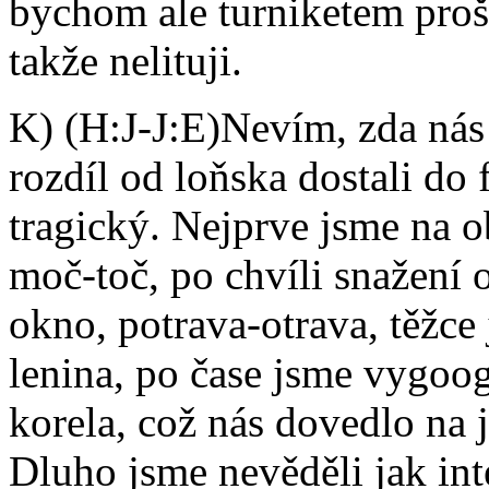
bychom ale turniketem prošl
takže nelituji.
K) (H:J-J:E)Nevím, zda nás 
rozdíl od loňska dostali do f
tragický. Nejprve jsme na o
moč-toč, po chvíli snažení 
okno, potrava-otrava, těžce
lenina, po čase jsme vygoogl
korela, což nás dovedlo na j
Dluho jsme nevěděli jak int