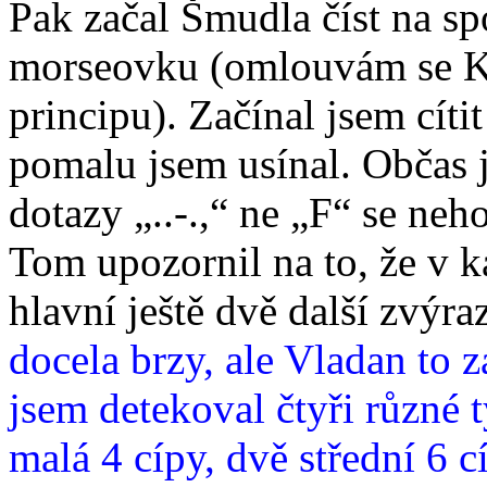
Pak začal Šmudla číst na sp
morseovku (omlouvám se Kr
principu). Začínal jsem cíti
pomalu jsem usínal. Občas 
dotazy „..-.,“ ne „F“ se neh
Tom upozornil na to, že v 
hlavní ještě dvě další zvýr
docela brzy, ale Vladan to z
jsem detekoval čtyři různé 
malá 4 cípy, dvě střední 6 c