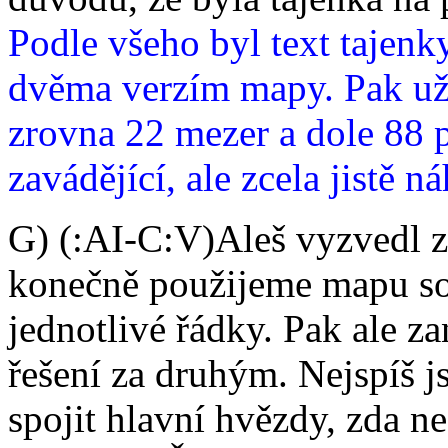
Podle všeho byl text tajen
dvěma verzím mapy. Pak už 
zrovna 22 mezer a dole 88 
zavádějící, ale zcela jistě n
G) (:AI-C:V)Aleš vyzvedl zad
konečně použijeme mapu so
jednotlivé řádky. Pak ale z
řešení za druhým. Nejspíš js
spojit hlavní hvězdy, zda n