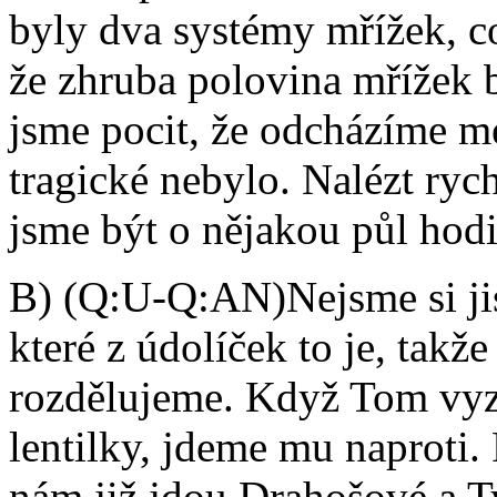
byly dva systémy mřížek, c
že zhruba polovina mřížek 
jsme pocit, že odcházíme mez
tragické nebylo. Nalézt rych
jsme být o nějakou půl hodi
B) (Q:U-Q:AN)Nejsme si jis
které z údolíček to je, takže
rozdělujeme. Když Tom vy
lentilky, jdeme mu naproti. 
nám již jdou Drahošové a T