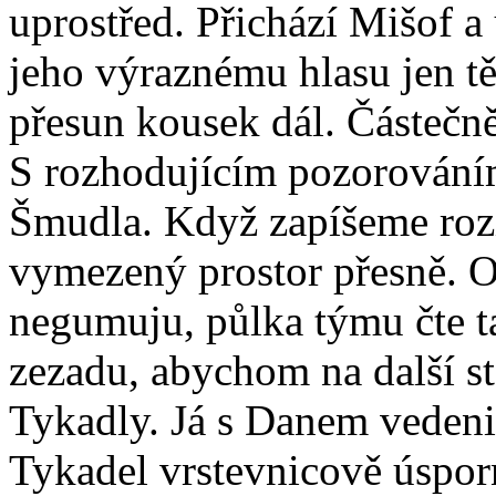
uprostřed. Přichází Mišof a 
jeho výraznému hlasu jen t
přesun kousek dál. Částečn
S rozhodujícím pozorováním
Šmudla. Když zapíšeme rozí
vymezený prostor přesně. Od
negumuju, půlka týmu čte t
zezadu, abychom na další st
Tykadly. Já s Danem veden
Tykadel vrstevnicově úspor