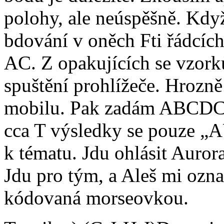
polohy, ale neúspěšně. Když
bdování v oněch Fti řádcí
AC. Z opakujících se vzor
spuštění prohlížeče. Hrozně
mobilu. Pak zadám ABCDCA 
cca T výsledky se pouze
k tématu. Jdu ohlásit Aurora
Jdu pro tým, a Aleš mi oz
kódovaná morseovkou.