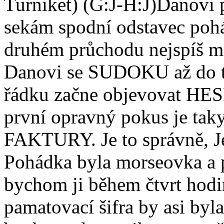
Turniket) (G:J-H:J)Danov
sekám spodní odstavec pohád
druhém průchodu nejspíš 
Danovi se SUDOKU až do té
řádku začne objevovat H
první opravný pokus je taky
FAKTURY. Je to správně, Je 
Pohádka byla morseovka a p
bychom ji během čtvrt hodin
pamatovací šifra by asi byla