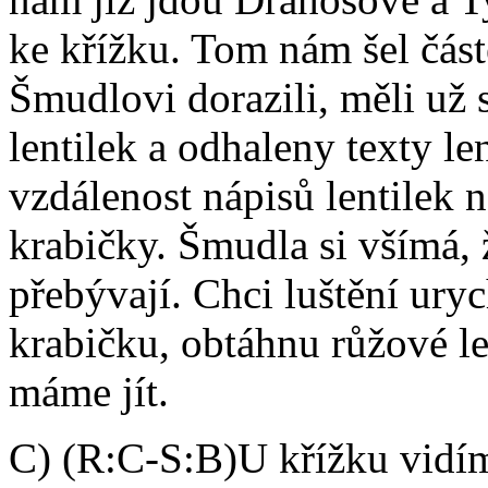
ke křížku. Tom nám šel čás
Šmudlovi dorazili, měli už 
lentilek a odhaleny texty le
vzdálenost nápisů lentilek n
krabičky. Šmudla si všímá, 
přebývají. Chci luštění ury
krabičku, obtáhnu růžové le
máme jít.
C) (R:C-S:B)U křížku vidím