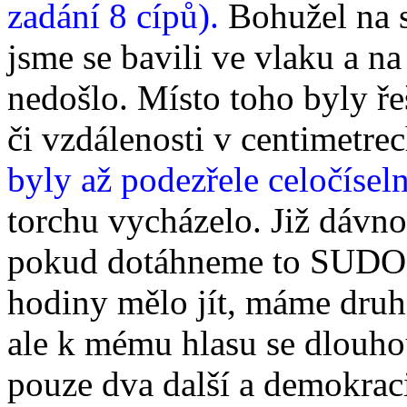
zadání 8 cípů).
Bohužel na s
jsme se bavili ve vlaku a n
nedošlo. Místo toho byly ře
či vzdálenosti v centimetre
byly až podezřele celočíseln
torchu vycházelo. Již dávno
pokud dotáhneme to SUDOK
hodiny mělo jít, máme dru
ale k mému hlasu se dlouhou
pouze dva další a demokraci