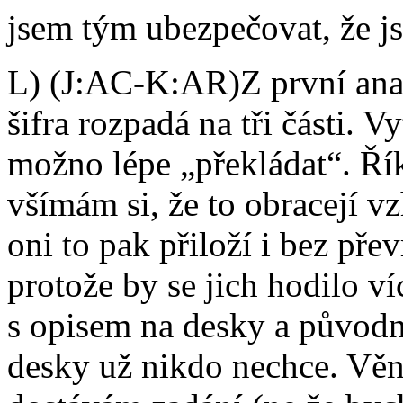
jsem tým ubezpečovat, že j
L) (J:AC-K:AR)Z první anal
šifra rozpadá na tři části. 
možno lépe „překládat“. Řík
všímám si, že to obracejí 
oni to pak přiloží i bez pře
protože by se jich hodilo ví
s opisem na desky a původn
desky už nikdo nechce. Věnu