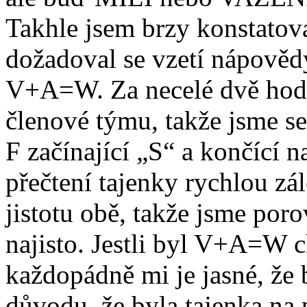
Takhle jsem brzy konstatov
dožadoval se vzetí nápovědy
V+A=W. Za necelé dvě hodin
členové týmu, takže jsme s
F začínající „S“ a končící n
přečtení tajenky rychlou zá
jistotu obě, takže jsme porov
najisto. Jestli byl V+A=W c
každopádně mi je jasné, že 
důvodu, že byla tajenka na 