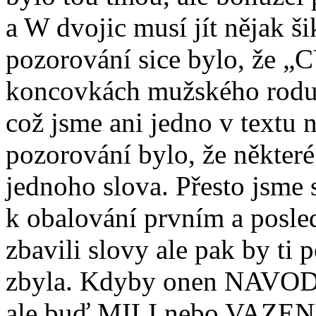
a W dvojic musí jít nějak š
pozorování sice bylo, že „
koncovkách mužského rodu
což jsme ani jedno v textu n
pozorování bylo, že některé
jednoho slova. Přesto jsme 
k obalování prvním a posle
zbavili slovy ale pak by ti 
zbyla. Kdyby onen NAVOD 
ale buď MILI nebo VAZENI,