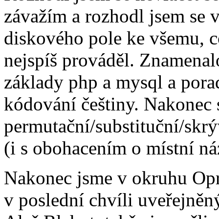
závažím a rozhodl jsem se 
diskového pole ke všemu, c
nejspíš prováděl. Znamenalo
základy php a mysql a pora
kódování češtiny. Nakonec s
permutační/substituční/skrý
(i s obohacením o místní ná
Nakonec jsme v okruhu Opra
v poslední chvíli uveřejněný