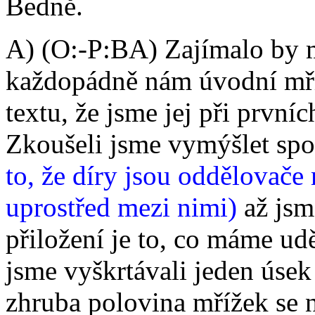
Bedně.
A) (O:-P:BA) Zajímalo by m
každopádně nám úvodní mří
textu, že jsme jej při první
Zkoušeli jsme vymýšlet spo
to, že díry jsou oddělovače
uprostřed mezi nimi)
až jsm
přiložení je to, co máme udě
jsme vyškrtávali jeden úsek
zhruba polovina mřížek se n