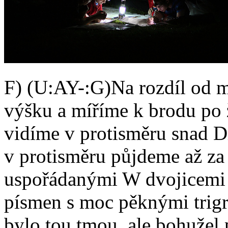
F) (U:AY-:G)Na rozdíl od 
výšku a míříme k brodu po 
vidíme v protisměru snad 
v protisměru půjdeme až za
uspořádanými W dvojicemi 
písmen s moc pěknými trigr
bylo tou tmou, ale bohužel 