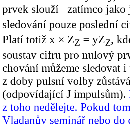
prvek slouží zatímco jako
sledování pouze poslední ci
Platí totiž x × Z
= yZ
, k
Z
Z
soustav cifru pro nulový p
chování můžeme sledovat i u
z doby pulsní volby zůstává 
(odpovídající J impulsům).
z toho nedělejte. Pokud tom
Vladanův seminář nebo do 