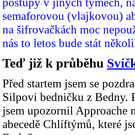
postupy v jiných týmech, na
semaforovou (vlajkovou) ab
na šifrovačkách moc nepouží
nás to letos bude stát něko
Teď již k průběhu
Svíč
Před startem jsem se pozdrav
Silpovi bedničku z Bedny. Pe
jsem upozornil Approache 
abecedě Chlíftýmů, které js