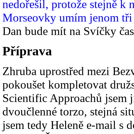
nedořešil, protože stejně k 
Morseovky umím jenom tři 
Dan bude mít na Svíčky čas 
Příprava
Zhruba uprostřed mezi Bezv
pokoušet kompletovat družs
Scientific Approachů jsem j
dvoučlenné torzo, stejná si
jsem tedy Heleně e-mail s d